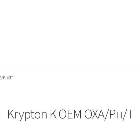
в
A/Pн/T”
Krypton K OEM OXA/Pн/T