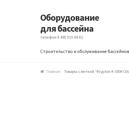
Оборудование
Перейти к навигации
Перейти к содержимому
для бассейна
телефон 8 495 515 84 82
Строительство и обслуживание бассейно
Главная
Блог
Оборудование для бассейна
Главная
Товары с меткой “Krypton K OEM OX