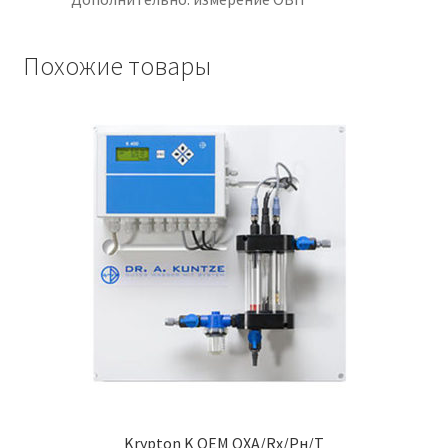
Похожие товары
Krypton K OEM OXA/Rx/Pн/T