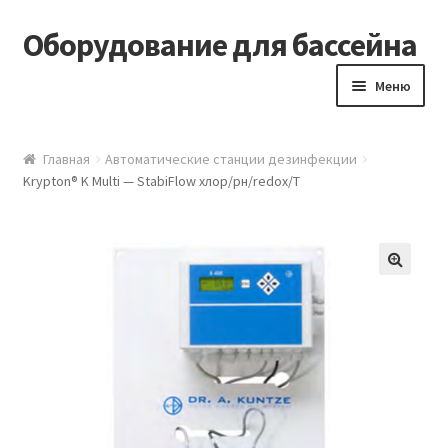
Оборудование для бассейна
Перейти к навигации
Перейти к содержимому
Меню
Главная
Главная
Автоматические станции дезинфекции
Krypton® K Multi — StabiFlow хлор/рн/redox/T
Блог
Оборудование для бассейна