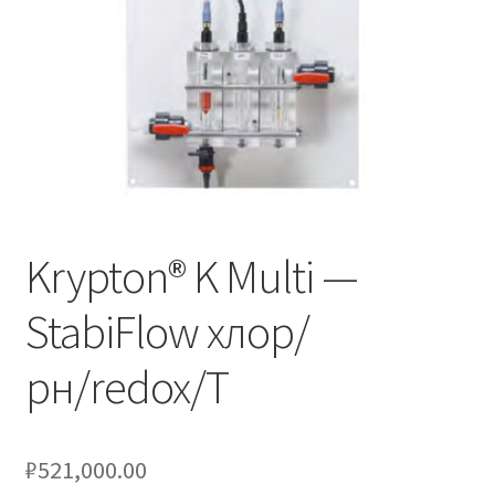
Krypton® K Multi —
StabiFlow хлор/
рн/redox/T
₽
521,000.00