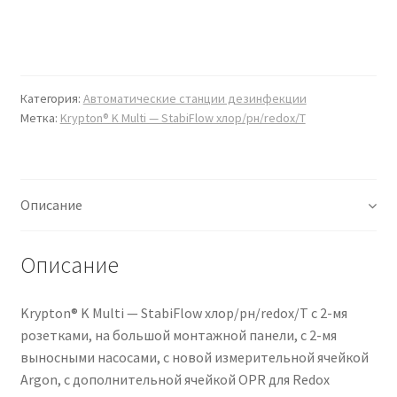
Категория:
Автоматические станции дезинфекции
Метка:
Krypton® K Multi — StabiFlow хлор/рн/redox/T
Описание
Описание
Krypton® K Multi — StabiFlow хлор/рн/redox/T с 2-мя
розетками, на большой монтажной панели, с 2-мя
выносными насосами, с новой измерительной ячейкой
Argon, с дополнительной ячейкой OPR для Redox